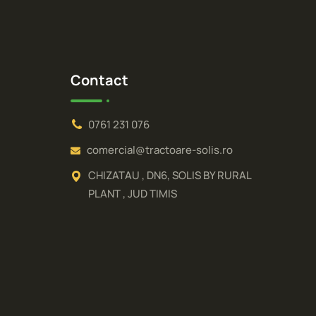
Contact
0761 231 076
comercial@tractoare-solis.ro
CHIZATAU , DN6, SOLIS BY RURAL
PLANT , JUD TIMIS