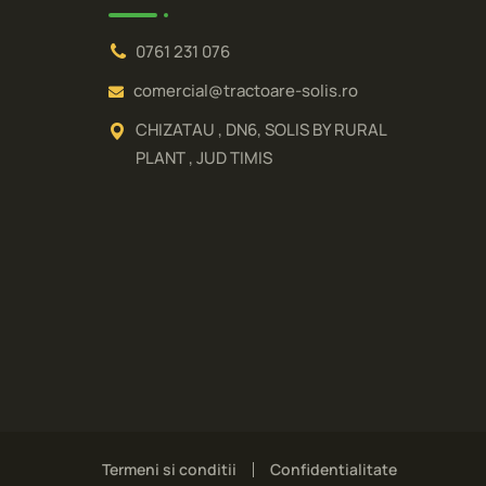
0761 231 076
comercial@tractoare-solis.ro
CHIZATAU , DN6, SOLIS BY RURAL
PLANT , JUD TIMIS
Termeni si conditii
Confidentialitate