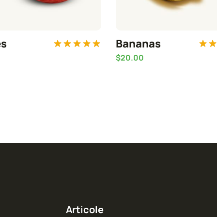
es
Bananas
Evaluat la
Eva
$
20.00
5.00
din 5
5.
Articole