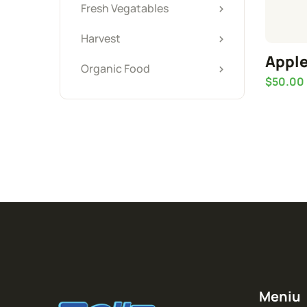
Fresh Vegatables
Harvest
Appl
Organic Food
$
50.00
Meniu